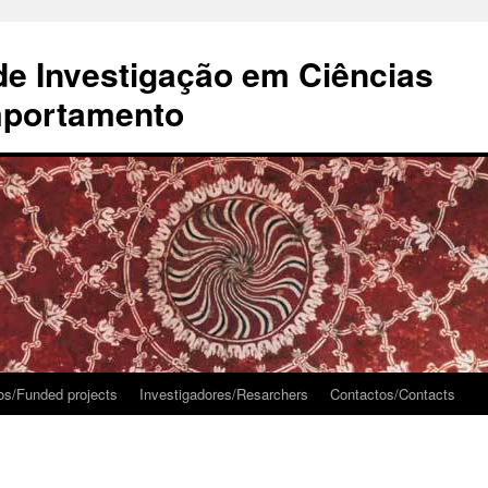
de Investigação em Ciências
mportamento
dos/Funded projects
Investigadores/Resarchers
Contactos/Contacts